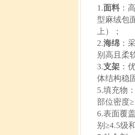
1.
面料
：
型麻绒包面
上）；
2.
海绵
：采
别高且柔
3.
支架
：优
体结构稳
5.填充物
部位密度≥
6.表面
别≥4.5级