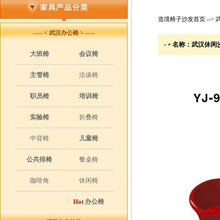
造境椅子沙发首页
-->
----- < 武汉办公椅 > -----
- + 名称：武汉休闲
大班椅
会议椅
主管椅
洽谈椅
职员椅
培训椅
实验椅
折叠椅
中背椅
儿童椅
公共排椅
餐桌椅
咖啡角
休闲椅
Hot
办公椅